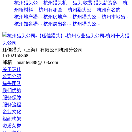
杭州猎头公···
杭州猎头机···
猎头 收费
猎头薪资多···
杭
州新材料···
杭州有哪些···
杭州猎头公···
杭州有名的···
杭州地产猎···
杭州房地产···
杭州猎头公···
杭州本地猎···
杭州知名猎···
杭州最出名···
杭州猎头公···
珏佳猎头（上海）有限公司杭州分公司
15102156868
邮箱：huanfei888@163.com
关于珏佳
公司介绍
猎头团队
我们优势
服务保障
服务流程
企业文化
组织构架
资质荣誉