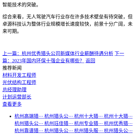
智能技术的突破。
综合来看，无人驾驶汽车行业存在许多技术壁垒有待突破，但
卓源科技认为整体行业规模增长速度较快，前景十分广阔，未
来可期。
上一篇：杭州优秀猎头公司新媒体行业薪酬待遇分析
下一
篇：2023年国内环保十强企业有哪些？
返回
推荐新闻
材料开发工程师
光伏结构工程师
总经理助理
计划运营部长
查看更多
杭州高端猎···
杭州猎头公···
杭州十大猎···
杭州十大猎···
杭州猎头公···
杭州珏佳猎···
杭州专业猎···
杭州优秀猎···
杭州靠谱猎···
杭州猎头公···
杭州猎头服···
杭州猎头公···