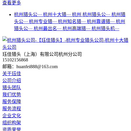
查看更多
杭州猎头公···
杭州十大猎···
杭州
杭州猎头公···
杭州猎
头公···
杭州专业猎···
杭州知名猎···
杭州靠谱猎···
杭州
猎头公···
杭州最出名···
杭州高端猎···
杭州猎头机···
珏佳猎头（上海）有限公司杭州分公司
15102156868
邮箱：huanfei888@163.com
关于珏佳
公司介绍
猎头团队
我们优势
服务保障
服务流程
企业文化
组织构架
资质荣誉